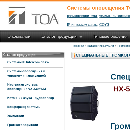
Системы оповещения T
громкоговорители,
усилители компакт
IP-интерком связь,
СОУЭ
О компании
Каталог продукции
Типовые решения
Главная
»
Каталог продукции
»
Громког
Каталог продукции
СПЕЦИАЛЬНЫЕ ГРОМКОГ
Системы IP Intercom связи
Системы оповещения и
Спец
управления эвакуацией
Настенная система
HX-5
оповещения VX-3308WM
Источник звука - аудиоплеер
Конференц системы
Усилители
Гром
Громкоговорители