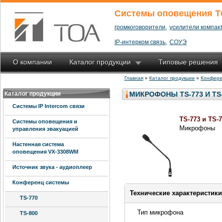
Системы оповещения T
громкоговорители,
усилители компакт
IP-интерком связь,
СОУЭ
О компании
Каталог продукции
Типовые решения
Главная
»
Каталог продукции
»
Конфере
Каталог продукции
МИКРОФОНЫ TS-773 И TS
Системы IP Intercom связи
TS-773 и TS-
Системы оповещения и
Микрофоны
управления эвакуацией
Настенная система
оповещения VX-3308WM
Источник звука - аудиоплеер
Конференц системы
Технические характеристики
TS-770
Тип микрофона
TS-800