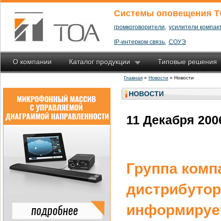
Системы оповещения T
громкоговорители,
усилители компакт
IP-интерком связь,
СОУЭ
О компании
Каталог продукции
Типовые решения
Главная
»
Новости
» Новости
НОВОСТИ
11 Декабря 200
Группа ком
дистрибутор
информирует