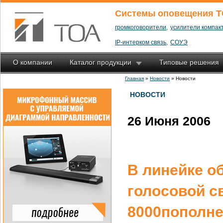
Системы оповещения T
громкоговорители,
усилители компакт
IP-интерком связь,
СОУЭ
О компании
Каталог продукции
Типовые решения
Главная
»
Новости
» Новости
НОВОСТИ
26 Июня 2006
В линейке о
голосовой с
8000пополн