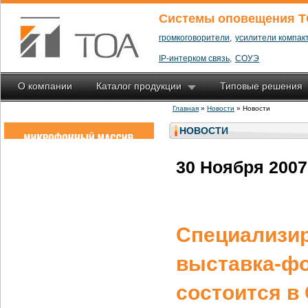
Системы оповещения T
громкоговорители,
усилители компакт
IP-интерком связь,
СОУЭ
О компании
Каталог продукции
Типовые решения
Главная
»
Новости
» Новости
НОВОСТИ
30 Ноября 2007
Специализи
выставка-фо
состоится в 