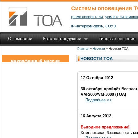
Системы оповещения T
громкоговорители,
усилители компакт
IP-интерком связь,
СОУЭ
О компании
Каталог продукции
Типовые решения
Главная
»
Новости
» Новости TOA
НОВОСТИ TOA
17 Октября 2012
30 октября пройдёт Бесплат
VM-2000/VM-3000 (TOA)
Подробнее >>
16 Августа 2012
Выгодное предложение!
Комплексная безопасность м